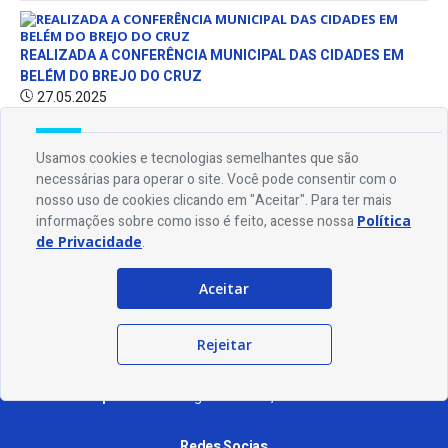
REALIZADA A CONFERÊNCIA MUNICIPAL DAS CIDADES EM
BELÉM DO BREJO DO CRUZ
27.05.2025
Usamos cookies e tecnologias semelhantes que são
necessárias para operar o site. Você pode consentir com o
Endereço
nosso uso de cookies clicando em "Aceitar". Para ter mais
Rua Alcindo Olímpio Maia, 435 - Manoel Forte Maia - CEP 58895-000
informações sobre como isso é feito, acesse nossa
Política
de Privacidade
.
Contato
Aceitar
Telefone:
(83) 3447-1056
Email:
ouvidoria@belemdobrejodocruz.pb.gov.br
Rejeitar
Horário De Funcionamento
Expediente:
De segunda à sexta, das 08h às 13h
Redes Socias