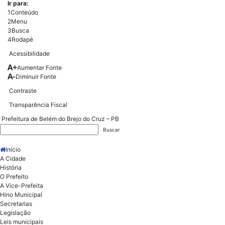
Ir para:
1
Conteúdo
2
Menu
3
Busca
4
Rodapé
Acessibilidade
Aumentar Fonte
Diminuir Fonte
Contraste
Transparência Fiscal
Prefeitura de Belém do Brejo do Cruz – PB
Início
A Cidade
História
O Prefeito
A Vice-Prefeita
Hino Municipal
Secretarias
Legislação
Leis municipais