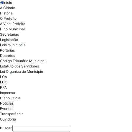
Início
A Cidade
História
O Prefeito
A Vice-Prefeita
Hino Municipal
Secretarias
Legislação
Leis municipais
Portarias
Decretos
Código Tributário Municipal
Estatuto dos Servidores
Lei Organica do Município
LOA
LDO
PPA
Imprensa
Diário Oficial
Nóticias
Eventos
Transparência
Ouvidoria
Buscar