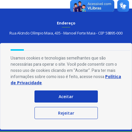
Endereço
Rua Alcindo Olímpio Maia, 435 - Manoel Forte Maia - CEP 58895-000
Contato
Telefone:
(83) 3447-1056
Usamos cookies e tecnologias semelhantes que são
Email:
ouvidoria@belemdobrejodocruz.pb.gov.br
necessárias para operar o site. Você pode consentir com o
nosso uso de cookies clicando em "Aceitar". Para ter mais
informações sobre como isso é feito, acesse nossa
Política
Horário De Funcionamento
de Privacidade
.
Expediente:
De segunda à sexta, das 08h às 13h
Aceitar
Redes Socias
Rejeitar